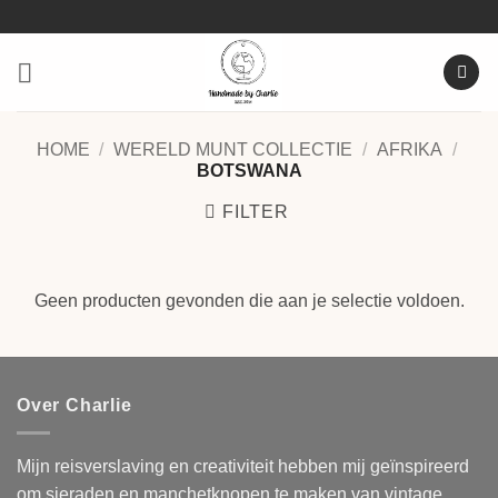
Ga
naar
inhoud
HOME
/
WERELD MUNT COLLECTIE
/
AFRIKA
/
BOTSWANA
FILTER
Geen producten gevonden die aan je selectie voldoen.
Over Charlie
Mijn reisverslaving en creativiteit hebben mij geïnspireerd
om sieraden en manchetknopen te maken van vintage